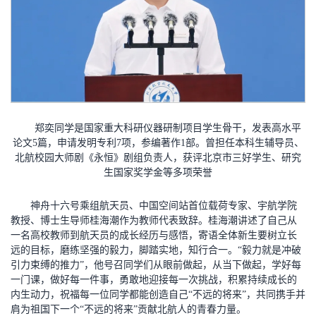
郑奕同学是国家重大科研仪器研制项目学生骨干，发表高水平
论文5篇，申请发明专利7项，参编著作1部。曾担任本科生辅导员、
北航校园大师剧《永恒》剧组负责人，获评北京市三好学生、研究
生国家奖学金等多项荣誉
神舟十六号乘组航天员、中国空间站首位载荷专家、宇航学院
教授、博士生导师桂海潮作为教师代表致辞。桂海潮讲述了自己从
一名高校教师到航天员的成长经历与感悟，寄语全体新生要树立长
远的目标，磨练坚强的毅力，脚踏实地，知行合一。“毅力就是冲破
引力束缚的推力”，他号召同学们从眼前做起，从当下做起，学好每
一门课，做好每一件事，勇敢地迎接每一次挑战，积累持续成长的
内生动力，祝福每一位同学都能创造自己“不远的将来”，共同携手并
肩为祖国下一个“不远的将来”贡献北航人的青春力量。