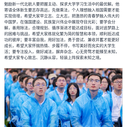
勉励新一代北航人要把握主动、探求大学学习生活中的最优解。他
寄语全体新生要志存高远，先做乘法，个人理想融入祖国需要才能
实现倍增，希望大家早立志、立大志，把激昂的青春梦融入伟大的
中国梦，在强国建设、民族复兴伟业中展现夺目光彩；要学会分
解，善用除法，合理规划、循序渐进才能达成目标，面对追梦路上
的困难与挑战，希望大家练就化繁为简的智慧和本领，顺利抵达成
功的彼岸；要丰富自我，用好加法，勇于尝试、兼收并蓄才能更好
成长，希望大家怀揣热情、步履不停，书写美好而充实的大学生
活；要专注投入，做好减法，摒弃杂念、心无旁骛才能臻至未知，
希望大家专心致志、沉静从容，轻装上阵探索未知之境。