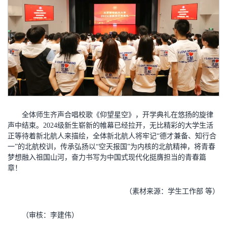
全体师生齐声合唱校歌《仰望星空》，开学典礼在悠扬的旋律
声中结束。2024级新生崭新的帷幕已经拉开，无比精彩的大学生活
正等待着新北航人来描绘，全体新北航人将牢记“德才兼备、知行合
一”的北航校训，传承弘扬以“空天报国”为内核的北航精神，将青春
梦想融入祖国山河，奋力书写为中国式现代化挺膺担当的青春篇
章！
（素材来源：学生工作部 等）
（审核：李建伟）