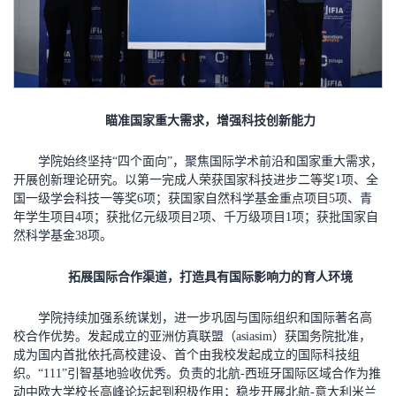
瞄准国家重大需求，增强科技创新能力
学院始终坚持“四个面向”，聚焦国际学术前沿和国家重大需求，
开展创新理论研究。以第一完成人荣获国家科技进步二等奖1项、全
国一级学会科技一等奖6项；获国家自然科学基金重点项目5项、青
年学生项目4项；获批亿元级项目2项、千万级项目1项；获批国家自
然科学基金38项。
拓展国际合作渠道，打造具有国际影响力的育人环境
学院持续加强系统谋划，进一步巩固与国际组织和国际著名高
校合作优势。发起成立的亚洲仿真联盟（asiasim）获国务院批准，
成为国内首批依托高校建设、首个由我校发起成立的国际科技组
织。“111”引智基地验收优秀。负责的北航-西班牙国际区域合作为推
动中欧大学校长高峰论坛起到积极作用；稳步开展北航-意大利米兰