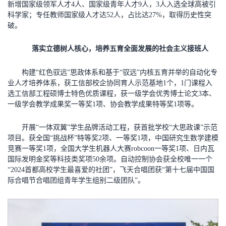
新增国家级领军人才4人、国家级青年人才9人，3人入选全球高被引
科学家；专任教师国家级人才达52人，占比达27%，取得历史性突
破。
落实立德树人核心，培养五育全面发展的社会主义接班人
构建“红色驭远”思政体系和基于“驭远”内核五育并举的自动化专
业人才培养体系，获工信部校企协同育人示范基地1个，1门课程入
选工信部工程硕博士特色优质课程，获一级学会优秀博士论文3本、
一级学会教学成果奖一等奖1项、协会教学成果特等奖1项等。
开展“一体双翼”学生品牌活动工程，获首批学校“大思政课”示范
项目。获全国“挑战杯”特等奖2项、一等奖1项，中国研究生数学建模
竞赛一等奖1项，全国大学生机器人大赛robcoon一等奖1项、日内瓦
国际发明金奖等科技类奖项50余项。自动控制协会获全校唯一一个
“2024首都高校学生最喜爱的社团”，飞天合唱团获“第十七届中国国
际合唱节合唱团组青年学生组别二级团队”。