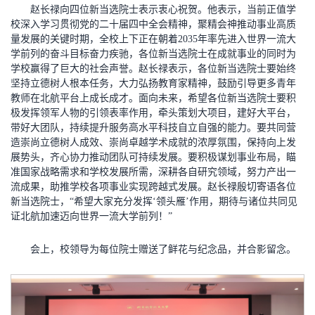
赵长禄向四位新当选院士表示衷心祝贺。他表示，当前正值学
校深入学习贯彻党的二十届四中全会精神，聚精会神推动事业高质
量发展的关键时期，全校上下正在朝着2035年率先进入世界一流大
学前列的奋斗目标奋力疾驰，各位新当选院士在成就事业的同时为
学校赢得了巨大的社会声誉。赵长禄表示，各位新当选院士要始终
坚持立德树人根本任务，大力弘扬教育家精神，鼓励引导更多青年
教师在北航平台上成长成才。面向未来，希望各位新当选院士要积
极发挥领军人物的引领表率作用，牵头策划大项目，建好大平台，
带好大团队，持续提升服务高水平科技自立自强的能力。要共同营
造崇尚立德树人成效、崇尚卓越学术成就的浓厚氛围，保持向上发
展势头，齐心协力推动团队可持续发展。要积极谋划事业布局，瞄
准国家战略需求和学校发展所需，深耕各自研究领域，努力产出一
流成果，助推学校各项事业实现跨越式发展。赵长禄殷切寄语各位
新当选院士，“希望大家充分发挥‘领头雁’作用，期待与诸位共同见
证北航加速迈向世界一流大学前列！”
会上，校领导为每位院士赠送了鲜花与纪念品，并合影留念。