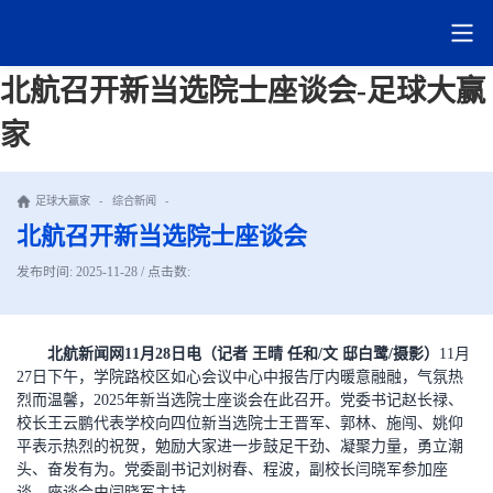
北航召开新当选院士座谈会-足球大赢
家
足球大赢家
-
综合新闻
-
北航召开新当选院士座谈会
发布时间: 2025-11-28 / 点击数:
北航新闻网11月28日电（记者 王晴 任和/文 邸白鹭/摄影）
11月
27日下午，学院路校区如心会议中心中报告厅内暖意融融，气氛热
烈而温馨，2025年新当选院士座谈会在此召开。党委书记赵长禄、
校长王云鹏代表学校向四位新当选院士王晋军、郭林、施闯、姚仰
平表示热烈的祝贺，勉励大家进一步鼓足干劲、凝聚力量，勇立潮
头、奋发有为。党委副书记刘树春、程波，副校长闫晓军参加座
谈。座谈会由闫晓军主持。