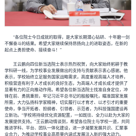
“各位院士今日成就的取得，是大家长期潜心钻研、十年磨一剑
不懈奋斗的结果。希望大家继续保持昂扬向上的进取姿态，在新的
起点上勇担使命、接续奋斗！”
王云鹏向四位新当选院士表示热烈祝贺，向大家始终躬耕于教
学科研一线，为学校事业发展做出的支持与贡献表示衷心感谢。他
表示，学校始终立足服务国家战略需求，高度重视高端人才培养，
积极营造有利于人才成长的良好生态，为高端人才成长成才提供了
显著有力的正向推动作用。希望各位新当选院士找准自身定位，冲
锋在前、勇挑重担，牢记习近平总书记的殷殷嘱托，瞄准国家发展
所需，大力弘扬科学家精神，切实履行以才育才、以才引才的重要
使命，争当开拓者、担纲者、引领者、示范者，为科技强国建设再
立新功。“学校将持续优化资源配置，一如既往、全力以赴为大家的
发展提供支持。”王云鹏动情谈到，希望各位院士与学校一道，共同
推进学科、平台、团队一体化建设，进一步凝聚发展共识、汇聚事
业合力，为推动学校事业高质量内涵式发展注入新的强大动力。