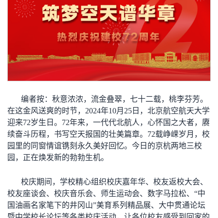
编者按
：秋意浓浓，流金叠翠，七十二载，桃李芬芳。
在这金风送爽的时节，2024年10月25日，北京航空航天大学
迎来72岁生日。72年来，一代代北航人，心怀国之大者，赓
续奋斗历程，书写空天报国的壮美篇章。72载峥嵘岁月，校
园里的同窗情谊镌刻永久美好回忆。今日的京杭两地三校
园，正在焕发新的勃勃生机。
校庆期间，学校精心组织校庆嘉年华、校友返校大会、
校友座谈会、校庆音乐会、师生运动会、数字马拉松、“中
国油画名家笔下的井冈山”美育系列精品展、大中贯通论坛
暨中学校长论坛等各类校庆活动，让各位校友感受到回家的