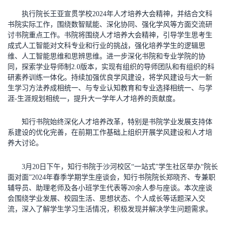
执行院长王亚宣贯学校2024年人才培养大会精神，并结合文科
书院实际工作，围绕数智赋能、深化协同、强化学风等方面交流研
讨书院重点工作。书院将围绕人才培养大会精神，引导学生思考生
成式人工智能对文科专业和行业的挑战，强化培养学生的逻辑思
维、人工智能思维和思辨思维。进一步深化书院和专业学院的协
同，探索学业导师制2.0版本，实现有组织的导师团队和有组织的科
研素养训练一体化。持续加强优良学风建设，将学风建设与大一新
生学习方法养成相统一、与专业认知教育和专业选择相统一、与学
涯-生涯规划相统一，提升大一学年人才培养的贡献度。
知行书院始终深化人才培养改革，特别是书院学业发展支持体
系建设的优化完善，在前期工作基础上组织开展学风建设和人才培
养大讨论。
3月20日下午，知行书院于沙河校区“一站式”学生社区举办“院长
面对面”2024年春季学期学生座谈会，知行书院院长郑晓齐、专兼职
辅导员、助理老师及各小班学生代表等20余人参与座谈。本次座谈
会围绕学业发展、校园生活、思想状态、个人成长等话题深入交
流，深入了解学生学习生活情况，积极发现并解决学生问题需求。