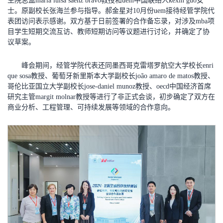
生院总监maria luisa sáenz bravo教授和uem中国联络人kexin guo女
士。原副校长张海兰参与指导。郝金星对10月份uem接待经管学院代
表团访问表示感谢。双方基于日前签署的合作备忘录，对涉及mba项
目学生短期交流互访、教师短期访问等议题进行讨论，并确定了协
议草案。
峰会期间，经管学院代表还同墨西哥克雷塔罗航空大学校长enri
que sosa教授、葡萄牙新里斯本大学副校长joão amaro de matos教授、
哥伦比亚国立大学副校长jose-daniel munoz教授、oecd中国经济首席
研究主管margit molnar教授等进行了非正式会谈，初步确定了双方在
商业分析、工程管理、可持续发展等领域的合作意向。